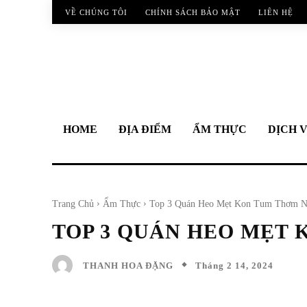
VỀ CHÚNG TÔI
CHÍNH SÁCH BẢO MẬT
LIÊN HỆ
HOME
ĐỊA ĐIỂM
ẨM THỰC
DỊCH 
Trang Chủ
Ẩm Thực
Top 3 Quán Heo Mẹt Kon Tum Thơm 
TOP 3 QUÁN HEO MẸT
Tháng 2 14, 2024
THANH HOA ĐẶNG
Facebook
Twitter
Share