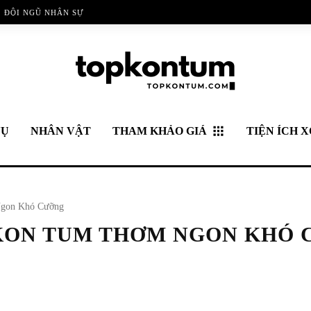
ĐỘI NGŨ NHÂN SỰ
VỤ
NHÂN VẬT
THAM KHẢO GIÁ
TIỆN ÍCH X
Ngon Khó Cưỡng
 KON TUM THƠM NGON KHÓ
Pinterest
WhatsApp