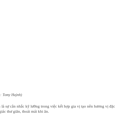
: Tomy Huỳnh)
n là sự cân nhắc kỹ lưỡng trong việc kết hợp gia vị tạo nên hương vị 
iác thư giãn, thoải mái khi ăn.