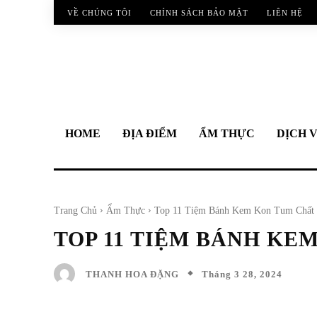
VỀ CHÚNG TÔI
CHÍNH SÁCH BẢO MẬT
LIÊN HỆ
HOME
ĐỊA ĐIỂM
ẨM THỰC
DỊCH 
Trang Chủ
Ẩm Thực
Top 11 Tiệm Bánh Kem Kon Tum Chất 
TOP 11 TIỆM BÁNH KE
Tháng 3 28, 2024
THANH HOA ĐẶNG
Facebook
Twitter
Share