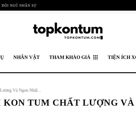
ĐỘI NGŨ NHÂN SỰ
VỤ
NHÂN VẬT
THAM KHẢO GIÁ
TIỆN ÍCH X
Lượng Và Ngon Nhất...
M KON TUM CHẤT LƯỢNG VÀ
Pinterest
WhatsApp