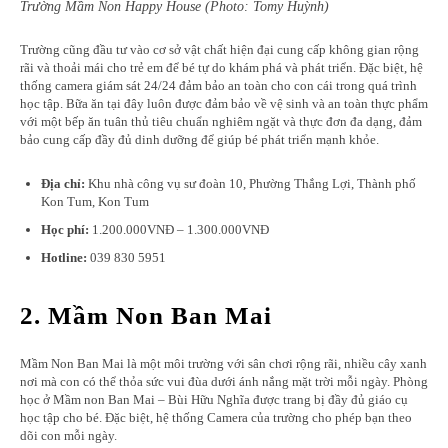
Trường Mầm Non Happy House (Photo: Tomy Huỳnh)
Trường cũng đầu tư vào cơ sở vật chất hiện đại cung cấp không gian rộng
rãi và thoải mái cho trẻ em để bé tự do khám phá và phát triển. Đặc biệt, hệ
thống camera giám sát 24/24 đảm bảo an toàn cho con cái trong quá trình
học tập. Bữa ăn tại đây luôn được đảm bảo về vệ sinh và an toàn thực phẩm
với một bếp ăn tuân thủ tiêu chuẩn nghiêm ngặt và thực đơn đa dạng, đảm
bảo cung cấp đầy đủ dinh dưỡng để giúp bé phát triển mạnh khỏe.
Địa chỉ:
Khu nhà công vụ sư đoàn 10, Phường Thắng Lợi, Thành phố
Kon Tum, Kon Tum
Học phí:
1.200.000VNĐ – 1.300.000VNĐ
Hotline:
039 830 5951
2. Mầm Non Ban Mai
Mầm Non Ban Mai là một môi trường với sân chơi rộng rãi, nhiều cây xanh
nơi mà con có thể thỏa sức vui đùa dưới ánh nắng mặt trời mỗi ngày. Phòng
học ở Mầm non Ban Mai – Bùi Hữu Nghĩa được trang bị đầy đủ giáo cụ
học tập cho bé. Đặc biệt, hệ thống Camera của trường cho phép bạn theo
dõi con mỗi ngày.