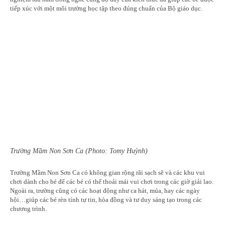
tiếp xúc với một môi trường học tập theo đúng chuẩn của Bộ giáo dục.
Trường Mầm Non Sơn Ca (Photo: Tomy Huỳnh)
Trường Mầm Non Sơn Ca có không gian rộng rãi sạch sẽ và các khu vui
chơi dành cho bé để các bé có thể thoải mái vui chơi trong các giờ giải lao.
Ngoài ra, trường cũng có các hoạt động như ca hát, múa, hay các ngày
hội…giúp các bé rèn tính tự tin, hòa đồng và tư duy sáng tạo trong các
chương trình.