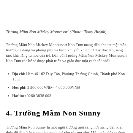
Trường Mầm Non Mickey Montessori (Photo: Tomy Huỳnh)
Trường Mầm Non Mickey Montessori Kon Tum mang đến cho trẻ một môi
trường đa dạng và phong phú và luôn khuyến khích tư duy độc lập, sáng
tạo, khả năng tự học của trẻ. Đến với Trường Mầm Non Mickey Montessori
Kon Tum các bé sẽ được phát triển và giáo dục một cách tốt nhất.
Địa chỉ:
Hẻm số 162 Duy Tân, Phường Trường Chinh, Thành phố Kon
Tum
Học phí:
2.200.000VNĐ – 4.000.000VNĐ
Hotline:
0260 3838 008
4. Trường Mầm Non Sunny
Trường Mầm Non Sunny là một ngôi trường tươi sáng nơi mang đến kiến
thức để đảm bảo tương lai mạnh mẽ cho các em nhỏ. Mỗi ngày đến trường