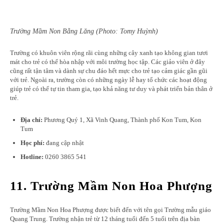
Trường Mầm Non Bằng Lăng (Photo: Tomy Huỳnh)
Trường có khuôn viên rộng rãi cùng những cây xanh tạo không gian tươi
mát cho trẻ có thể hòa nhập với môi trường học tập. Các giảo viên ở đây
cũng rất tận tâm và dành sự chu đáo hết mực cho trẻ tạo cảm giác gần gũi
với trẻ. Ngoài ra, trường còn có những ngày lễ hay tổ chức các hoạt động
giúp trẻ có thể tự tin tham gia, tạo khả năng tư duy và phát triển bản thân ở
trẻ.
Địa chỉ:
Phương Quý 1, Xã Vinh Quang, Thành phố Kon Tum, Kon
Tum
Học phí:
đang cập nhật
Hotline:
0260 3865 541
11. Trường Mầm Non Hoa Phượng
Trường Mầm Non Hoa Phượng được biết đến với tên gọi Trường mẫu giáo
Quang Trung. Trường nhận trẻ từ 12 tháng tuổi đến 5 tuổi trên địa bàn