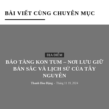
BÀI VIẾT CÙNG CHUYÊN MỤC
ĐỊA ĐIỂM
BẢO TÀNG KON TUM – NƠI LƯU GIỮ
BẢN SẮC VÀ LỊCH SỬ CỦA TÂY
NGUYÊN
Thanh Hoa Đặng
-
Tháng 11 19, 2024