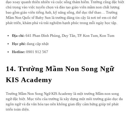
đạo xoay quanh thiên nhiên và cuộc sống thám hiểm. Trường cũng đặc biệt
chú trọng vào việc tuyển chọn và đào tạo giáo viên mầm non chất lượng
bao gồm giáo viên tiếng Anh, kỹ năng sống, thể dục thể thao… Trường
Mầm Non Quốc tế Baby Sun là trường đáng tin cậy là nơi trẻ em có thể
phát triển, khám phá và trải nghiệm hạnh phúc trong mỗi ngày học tập.
Địa chỉ:
641 Phan Đình Phùng, Duy Tân, TP. Kon Tum, Kon Tum
Học phí:
đang cập nhật
Hotline:
0901 912 567
14. Trường Mầm Non Song Ngữ
KIS Academy
Trường Mầm Non Song Ngữ KIS Academy là một trường Mầm non song
ngữ đặc biệt. Mục tiêu của trường là xây dựng một môi trường giáo dục đa
ngôn ngữ và đa văn hóa tạo nên không gian đầy cảm hứng giúp trẻ phát
triển toàn diện.