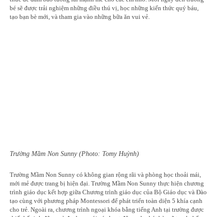
bé sẽ được trải nghiệm những điều thú vị, học những kiến thức quý báu,
tạo bạn bè mới, và tham gia vào những bữa ăn vui vẻ.
Trường Mầm Non Sunny (Photo: Tomy Huỳnh)
Trường Mầm Non Sunny có không gian rộng rãi và phòng học thoải mái,
mới mẻ được trang bị hiện đại. Trường Mầm Non Sunny thực hiện chương
trình giáo dục kết hợp giữa Chương trình giáo dục của Bộ Giáo dục và Đào
tạo cùng với phương pháp Montessori để phát triển toàn diện 5 khía cạnh
cho trẻ. Ngoài ra, chương trình ngoại khóa bằng tiếng Anh tại trường được