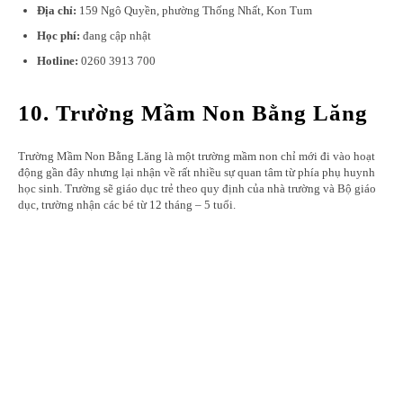
Địa chỉ:
159 Ngô Quyền, phường Thống Nhất, Kon Tum
Học phí:
đang cập nhật
Hotline:
0260 3913 700
10. Trường Mầm Non Bằng Lăng
Trường Mầm Non Bằng Lăng là một trường mầm non chỉ mới đi vào hoạt
động gần đây nhưng lại nhận về rất nhiều sự quan tâm từ phía phụ huynh
học sinh. Trường sẽ giáo dục trẻ theo quy định của nhà trường và Bộ giáo
dục, trường nhận các bé từ 12 tháng – 5 tuổi.