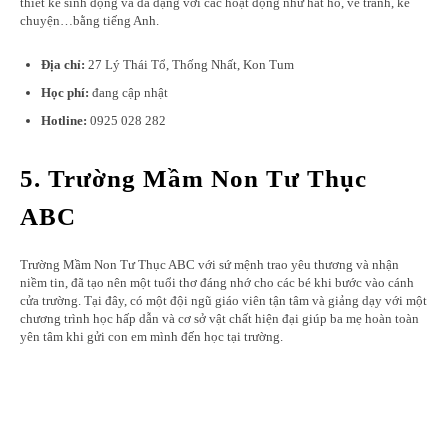
thiết kế sinh động và đa dạng với các hoạt động như hát hò, vẽ tranh, kể
chuyện…bằng tiếng Anh.
Địa chỉ:
27 Lý Thái Tổ, Thống Nhất, Kon Tum
Học phí:
đang cập nhật
Hotline:
0925 028 282
5. Trường Mầm Non Tư Thục
ABC
Trường Mầm Non Tư Thục ABC với sứ mệnh trao yêu thương và nhận
niềm tin, đã tạo nên một tuổi thơ đáng nhớ cho các bé khi bước vào cánh
cửa trường. Tại đây, có một đội ngũ giáo viên tận tâm và giảng dạy với một
chương trình học hấp dẫn và cơ sở vật chất hiện đại giúp ba mẹ hoàn toàn
yên tâm khi gửi con em mình đến học tại trường.