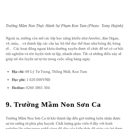
Trường Mầm Non Thực Hành Sư Phạm Kon Tum (Photo: Tomy Huỳnh)
Ngoài ra, trường còn mở các lớp học năng khiếu như Aerobic, đàn Organ,
vẽ, múa,…và thành lập các câu lạc bộ thể dục thể thao như bóng đá, bóng
rổ… Các hoạt động ngoại khóa thường xuyên được tổ chức để trẻ có cơ hội
trải nghiệm và rèn luyện tính tự lập, nhanh nhẹn. Tất cả những điều này sẽ
giúp trẻ rèn luyện sự tự tin trong cuộc sống hàng ngày.
Địa chỉ:
69 Lý Tự Trọng, Thống Nhất, Kon Tum
Học phí:
1.020.000VNĐ
Hotline:
0260 3861 304
9. Trường Mầm Non Sơn Ca
Trường Mầm Non Sơn Ca từ khi thành lập đến giờ trường luôn nhận được
sự tin tưởng từ phía phụ huynh. Chất lượng giáo viên ở đây với kinh
nghiệm lâu năm trong nghề cùng độ dày của kiến thức đã giúp các bé được