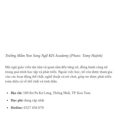
Trường Mầm Non Song Ngữ KIS Academy (Photo: Tomy Huỳnh)
Đội ngũ giáo viên tận tâm và quan tâm đến từng trẻ, đồng hành cùng trẻ
trong quá trình học tập và phát triển. Ngoài việc học, trẻ còn được tham gia
vào các hoạt động thể chất, nghệ thuật và trò chơi, giúp tre được phát triển
toàn diện cả về thể chất và tinh thần.
Địa chỉ:
180 Kơ Pa Kơ Lơng, Thống Nhất, TP. Kon Tum
Học phí:
đang cập nhật
Hotline:
0327 456 079