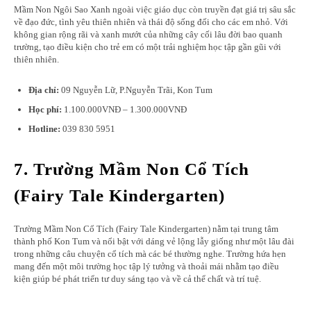
Mầm Non Ngôi Sao Xanh ngoài việc giáo dục còn truyền đạt giá trị sâu sắc
về đạo đức, tình yêu thiên nhiên và thái độ sống đối cho các em nhỏ. Với
không gian rộng rãi và xanh mướt của những cây cối lâu đời bao quanh
trường, tạo điều kiện cho trẻ em có một trải nghiệm học tập gần gũi với
thiên nhiên.
Địa chỉ:
09 Nguyễn Lữ, P.Nguyễn Trãi, Kon Tum
Học phí:
1.100.000VNĐ – 1.300.000VNĐ
Hotline:
039 830 5951
7. Trường Mầm Non Cổ Tích
(Fairy Tale Kindergarten)
Trường Mầm Non Cổ Tích (Fairy Tale Kindergarten) nằm tại trung tâm
thành phố Kon Tum và nổi bật với dáng vẻ lộng lẫy giống như một lâu đài
trong những câu chuyện cổ tích mà các bé thường nghe. Trường hứa hẹn
mang đến một môi trường học tập lý tưởng và thoải mái nhằm tạo điều
kiện giúp bé phát triển tư duy sáng tạo và về cả thể chất và trí tuệ.