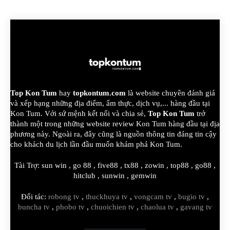
Top Kon Tum
hay
topkontum.com
là website chuyên đánh giá
và xếp hạng những địa điểm, ẩm thực, dịch vụ,... hàng đầu tại
Kon Tum. Với sứ mệnh kết nối và chia sẻ,
Top Kon Tum
trở
thành một trong những website review Kon Tum hàng đầu tại địa
phương này. Ngoài ra, đây cũng là nguồn thông tin đáng tin cậy
cho khách du lịch lần đầu muốn khám phá Kon Tum.
Tài Trợ:
sun win
,
go 88
,
five88
,
tx88
,
zowin
,
top88
,
go88
,
hitclub
,
sunwin
,
gemwin
Đối tác:
robong tv
,
thuckhuya tv
,
vongcam tv
,
bugio tv
,
buncha tv
,
phobo tv
,
chuoichien tv
,
chaolua tv
,
gavang tv