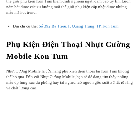
thế giới phụ kiện Kon Tum kiểm định nghiêm ngặt, đảm bảo uy tín. Luôn
nắm bắt được các xu hướng mới thế giới phụ kiện cập nhật được những
mẫu mã hot trend.
Địa chỉ cụ thể:
Số 392 Bà Triệu, P. Quang Trung, TP. Kon Tum
Phụ Kiện Điện Thoại Nhựt Cường
Mobile Kon Tum
Nhựt Cường Mobile là cửa hàng phụ kiện điện thoại tại Kon Tum không
thể bỏ qua. Đến với Nhựt Cường Mobile, bạn sẽ dễ dàng tìm thấy những
mẫu ốp lưng, sạc dự phòng hay tai nghe…có nguồn gốc xuất xứ rất rõ ràng
và chất lượng cao.