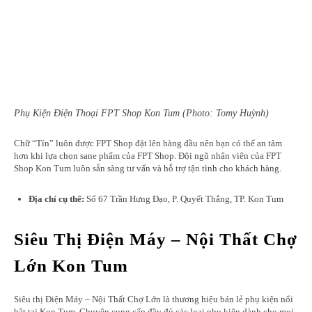
Phụ Kiện Điện Thoại FPT Shop Kon Tum (Photo: Tomy Huỳnh)
Chữ “Tín” luôn được FPT Shop đặt lên hàng đầu nên bạn có thể an tâm
hơn khi lựa chọn sane phẩm của FPT Shop. Đội ngũ nhân viên của FPT
Shop Kon Tum luôn sẵn sàng tư vấn và hỗ trợ tận tình cho khách hàng.
Địa chỉ cụ thể:
Số 67 Trần Hưng Đạo, P. Quyết Thắng, TP. Kon Tum
Siêu Thị Điện Máy – Nội Thất Chợ
Lớn Kon Tum
Siêu thị Điện Máy – Nội Thất Chợ Lớn là thương hiệu bán lẻ phụ kiện nổi
bật tại Kon Tum. Chuyên cung cấp đầy đủ các loại phụ kiện dành cho mọi