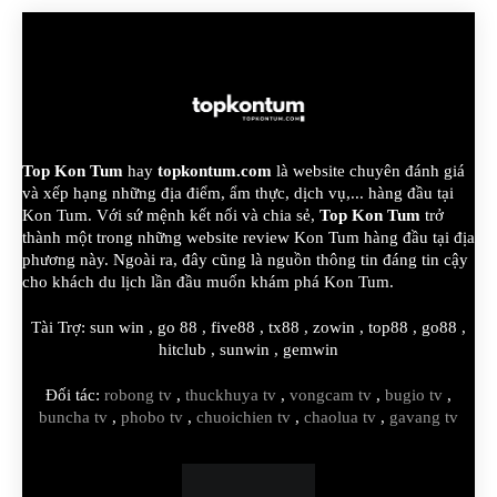
Top Kon Tum
hay
topkontum.com
là website chuyên đánh giá
và xếp hạng những địa điểm, ẩm thực, dịch vụ,... hàng đầu tại
Kon Tum. Với sứ mệnh kết nối và chia sẻ,
Top Kon Tum
trở
thành một trong những website review Kon Tum hàng đầu tại địa
phương này. Ngoài ra, đây cũng là nguồn thông tin đáng tin cậy
cho khách du lịch lần đầu muốn khám phá Kon Tum.
Tài Trợ:
sun win
,
go 88
,
five88
,
tx88
,
zowin
,
top88
,
go88
,
hitclub
,
sunwin
,
gemwin
Đối tác:
robong tv
,
thuckhuya tv
,
vongcam tv
,
bugio tv
,
buncha tv
,
phobo tv
,
chuoichien tv
,
chaolua tv
,
gavang tv