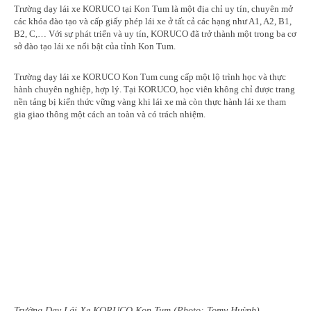
Trường dạy lái xe KORUCO tại Kon Tum là một địa chỉ uy tín, chuyên mở
các khóa đào tạo và cấp giấy phép lái xe ở tất cả các hạng như A1, A2, B1,
B2, C,… Với sự phát triển và uy tín, KORUCO đã trở thành một trong ba cơ
sở đào tạo lái xe nổi bật của tỉnh Kon Tum.
Trường dạy lái xe KORUCO Kon Tum cung cấp một lộ trình học và thực
hành chuyên nghiệp, hợp lý. Tại KORUCO, học viên không chỉ được trang
nền tảng bị kiến thức vững vàng khi lái xe mà còn thực hành lái xe tham
gia giao thông một cách an toàn và có trách nhiệm.
Trường Dạy Lái Xe KORUCO Kon Tum (Photo: Tomy Huỳnh)