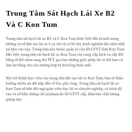
Trung Tâm Sát Hạch Lái Xe B2
Và C Kon Tum
Trung tâm sát hạch lái xe B2 và C Kon Tum được biết đến là một trong
những cơ sở đào tạo lái xe ô uy tín và có bề dày kinh nghiệm lâu năm nhất
tại khu vực này. Trung tâm này thuộc quản lý của Sở GTVT tỉnh Kon Tum.
Đặc biệt, trung tâm sát hạch lái xe Kon Tum còn cung cấp dịch vụ cấp đổi
bằng từ thẻ nhựa sang thẻ PET, gia hạn những giấy phép lái xe hết hạn và
làm lại bằng cho các trường hợp bị hư hỏng hoặc mất.
Khi trở thành học viên của trung tâm đào tạo lái xe Kon Tum, bạn sẽ được
hưởng nhiều ưu đãi hấp dẫn về học phí cùng. Trung tâm sát hạch lái xe
Kon Tum sở hữu đội ngũ giáo viên dạy lái xe chuyên nghiệp, có trình độ
cao và sở hữu chứng chỉ sư phạm do Sở GTVT cấp, đảm bảo chất lượng
giảng dạy.